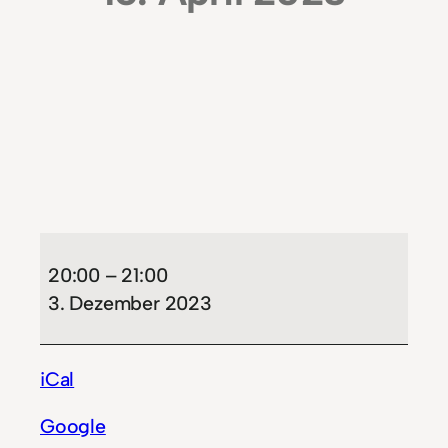
Spielen
am
20:00
–
21:00
Denkmal
3. Dezember 2023
iCal
Google